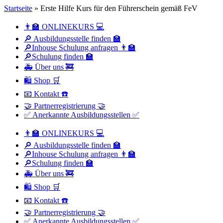
Startseite
»
Erste Hilfe Kurs für den Führerschein gemäß FeV
👨‍🏫 ONLINEKURS 💻
🔎 Ausbildungsstelle finden 🏫
🔎Inhouse Schulung anfragen 👨‍🏫
🔎Schulung finden 🏫
🚑 Über uns 🚒
🛍 Shop 🛒
📧 Kontakt ☎️
🤝 Partnerregistrierung 🤝
✅ Anerkannte Ausbildungsstellen ✅
👨‍🏫 ONLINEKURS 💻
🔎 Ausbildungsstelle finden 🏫
🔎Inhouse Schulung anfragen 👨‍🏫
🔎Schulung finden 🏫
🚑 Über uns 🚒
🛍 Shop 🛒
📧 Kontakt ☎️
🤝 Partnerregistrierung 🤝
✅ Anerkannte Ausbildungsstellen ✅