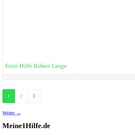
Erste Hilfe Robert Lange
Posts navigation
Ältere Beiträge
1
2
Weiter
→
Meine1Hilfe.de